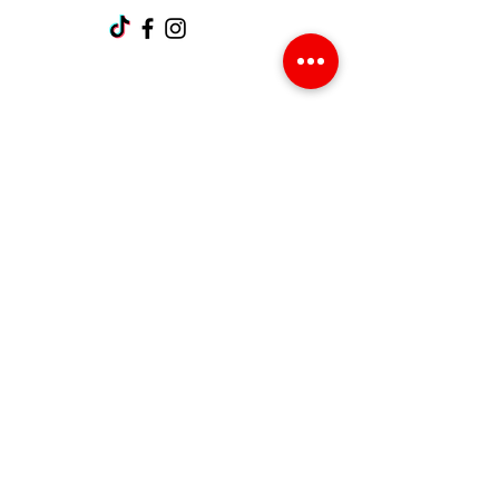
Support client
Contactez-nous
Centre d’aide
À propos
Carrières
Politique
Expédition et retours
Termes et conditions