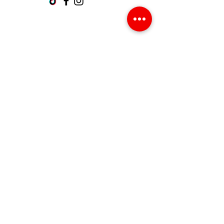
Support client
Contactez-nous
Centre d’aide
À propos
Carrières
Politique
Expédition et retours
Termes et conditions
Modes de paiement