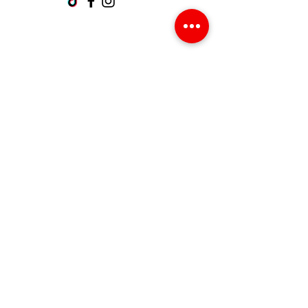
Support client
Contactez-nous
Centre d’aide
À propos
Carrières
Politique
Expédition et retours
Termes et conditions
Modes de paiement