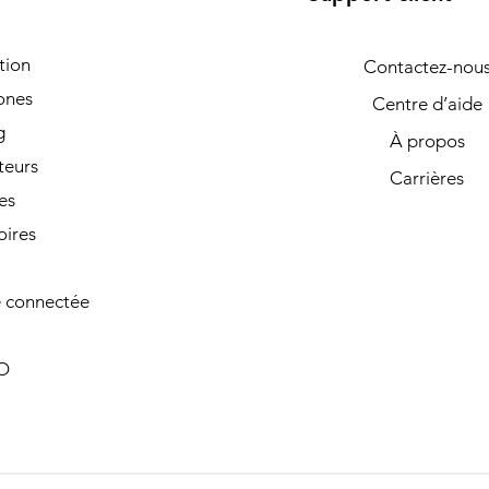
tion
Contactez-nou
ones
Centre d’aide
g
À propos
teurs
Carrières
es
oires
 connectée
O