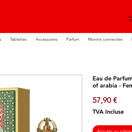
s
Tablettes
Accessoires
Parfum
Montre connectée
Eau de Parfum
of arabia - F
Prix
57,90 €
TVA Incluse
Ajouter au panie