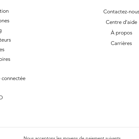
tion
Contactez-nou
ones
Centre d’aide
g
À propos
teurs
Carrières
es
oires
 connectée
O
Nous acceptons les moyens de paiement suivants