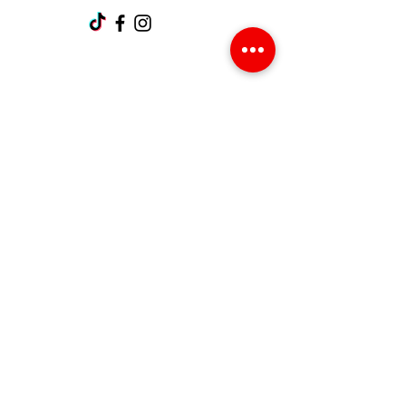
Support client
Contactez-nous
Centre d’aide
À propos
Carrières
Politique
Expédition et retours
Termes et conditions