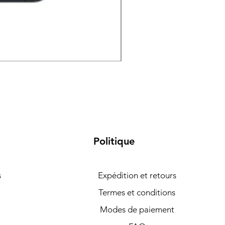
Samsung Galaxy S26 5G 
Politique
s
Expédition et retours
Termes et conditions
Modes de paiement