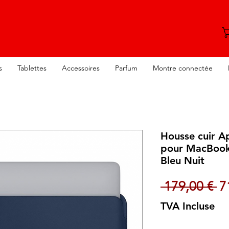
s
Tablettes
Accessoires
Parfum
Montre connectée
Housse cuir A
pour MacBook 
Bleu Nuit
Pr
 179,00 € 
7
TVA Incluse