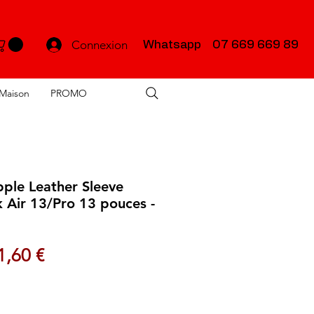
Connexion
Whatsapp 07 669 669 89
Maison
PROMO
pple Leather Sleeve
Air 13/Pro 13 pouces -
ix original
Prix promotionnel
1,60 €