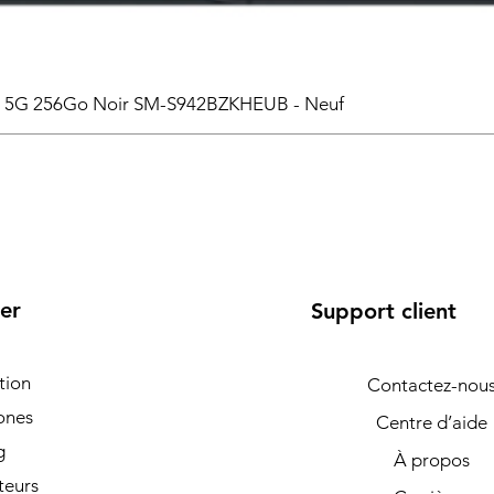
6 5G 256Go Noir SM-S942BZKHEUB - Neuf
er
Support client
tion
Contactez-nou
ones
Centre d’aide
g
À propos
teurs