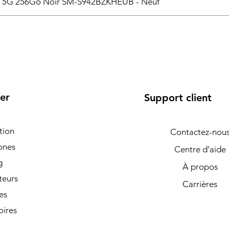
6 5G 256Go Noir SM-S942BZKHEUB - Neuf
er
Support client
tion
Contactez-nou
ones
Centre d’aide
g
À propos
teurs
Carrières
es
oires