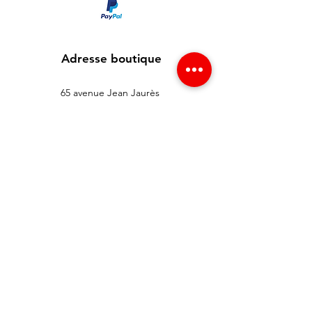
Adresse boutique
65 avenue Jean Jaurès
93300 Aubervilliers , France
info@redgsm.fr
01 48 39 37 23
Support client
Contactez-nous
Centre d’aide