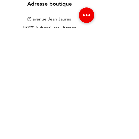
Adresse boutique
65 avenue Jean Jaurès
93300 Aubervilliers , France
info@redgsm.fr
01 48 39 37 23
Support client
Contactez-nous
Centre d’aide
À propos
Carrières