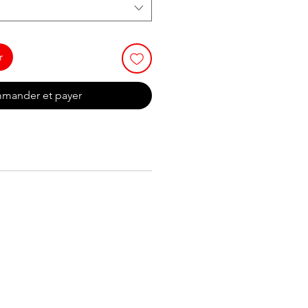
r
mander et payer