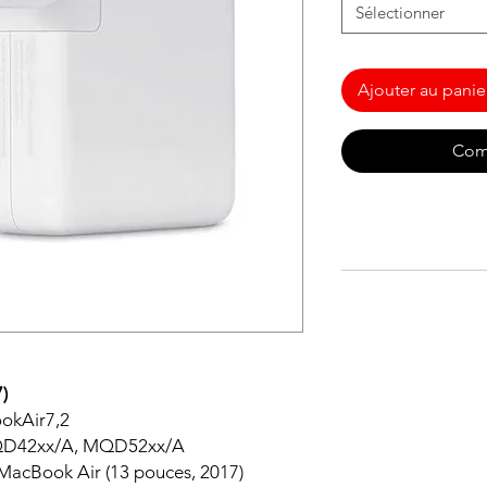
Sélectionner
Ajouter au panie
Com
)
ookAir7,2
MQD42xx/A, MQD52xx/A
 MacBook Air (13 pouces, 2017)