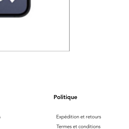
Samsung Galaxy S26 5G 
Politique
s
Expédition et retours
Termes et conditions