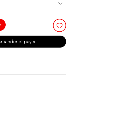
r
mander et payer