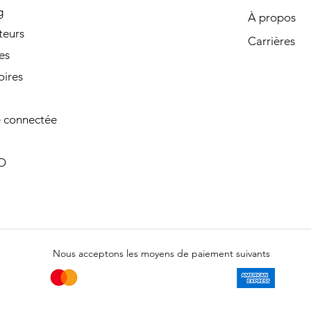
g
À propos
teurs
Carrières
es
oires
 connectée
O
Nous acceptons les moyens de paiement suivants