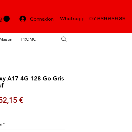
Connexion
Whatsapp 07 669 669 89
Maison
PROMO
xy A17 4G 128 Go Gris
uf
ix original
Prix promotionnel
52,15 €
G
*