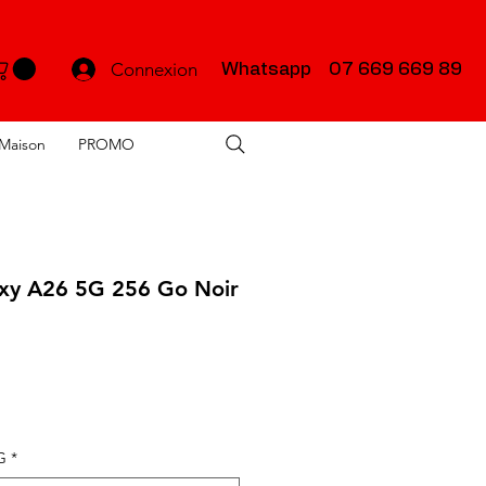
Connexion
Whatsapp 07 669 669 89
Maison
PROMO
xy A26 5G 256 Go Noir
x
G
*