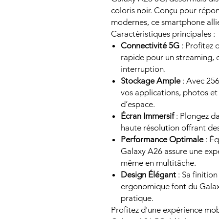
coloris noir. Conçu pour répon
modernes, ce smartphone allie
Caractéristiques principales :
Connectivité 5G
: Profitez 
rapide pour un streaming, d
interruption.
Stockage Ample
: Avec 25
vos applications, photos et
d’espace.
Écran Immersif
: Plongez d
haute résolution offrant des
Performance Optimale
: Éq
Galaxy A26 assure une expér
même en multitâche.
Design Élégant
: Sa finitio
ergonomique font du Galax
pratique.
Profitez d'une expérience mob