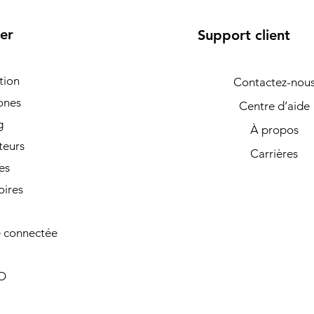
er
Support client
tion
Contactez-nou
ones
Centre d’aide
g
À propos
teurs
Carrières
es
oires
 connectée
O