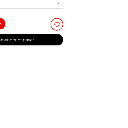
r
mander et payer