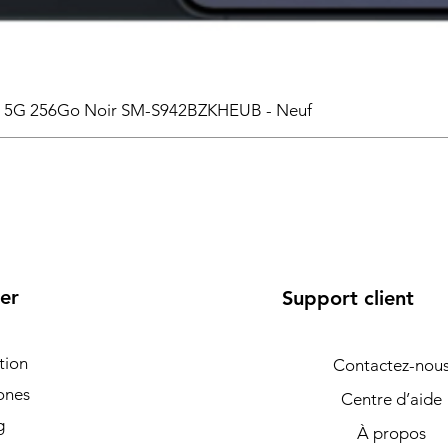
6 5G 256Go Noir SM-S942BZKHEUB - Neuf
er
Support client
tion
Contactez-nou
ones
Centre d’aide
g
À propos