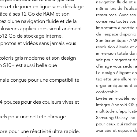
navigation fluide et 
déos et de jouer en ligne sans décalage.
même lors de l'utili
âce à ses 12 Go de RAM et son
ressources. Avec ses
ez d'une navigation fluide et de la
conservez toutes vos
importants à portée 
r plusieurs applications simultanément.
de l'espace disponib
512 Go de stockage interne,
Son écran Super AMO
, photos et vidéos sans jamais vous
résolution élevée et 
immersion totale dan
coloris gris moderne et son design
soit pour regarder des
 S10+ est aussi belle que
d'image vous séduira
Le design élégant en 
tablette une allure 
onale conçue pour une compatibilité
ergonomiquement co
confortable.
Livrée en modèle non
pouces pour des couleurs vives et
intègre Android OS 
multitude d'applicati
xels pour une netteté d'image
Samsung Galaxy Tab 
pour ceux qui recher
avancée et espace d
re pour une réactivité ultra rapide.