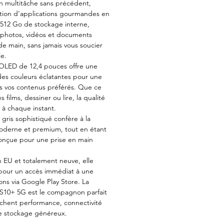
un multitâche sans précédent,
sation d'applications gourmandes en
 512 Go de stockage interne,
 photos, vidéos et documents
de main, sans jamais vous soucier
le.
LED de 12,4 pouces offre une
des couleurs éclatantes pour une
s vos contenus préférés. Que ce
 films, dessiner ou lire, la qualité
 à chaque instant.
gris sophistiqué confère à la
moderne et premium, tout en étant
nçue pour une prise en main
 EU et totalement neuve, elle
pour un accès immédiat à une
ons via Google Play Store. La
S10+ 5G est le compagnon parfait
chent performance, connectivité
e stockage généreux.