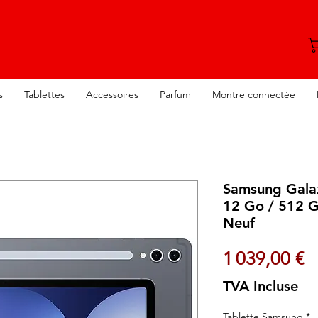
s
Tablettes
Accessoires
Parfum
Montre connectée
Samsung Gala
12 Go / 512 G
Neuf
P
1 039,00 €
TVA Incluse
Tablette Samsung
*