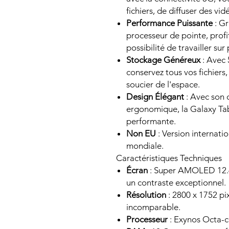
fichiers, de diffuser des vi
Performance Puissante
: Gr
processeur de pointe, profit
possibilité de travailler su
Stockage Généreux
: Avec 
conservez tous vos fichiers
soucier de l'espace.
Design Élégant
: Avec son 
ergonomique, la Galaxy Tab
performante.
Non EU
: Version internati
mondiale.
Caractéristiques Techniques
Écran
: Super AMOLED 12.4 
un contraste exceptionnel.
Résolution
: 2800 x 1752 pi
incomparable.
Processeur
: Exynos Octa-co