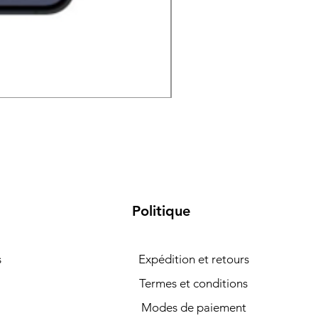
Samsung Galaxy S26 5G 
Politique
s
Expédition et retours
Termes et conditions
Modes de paiement