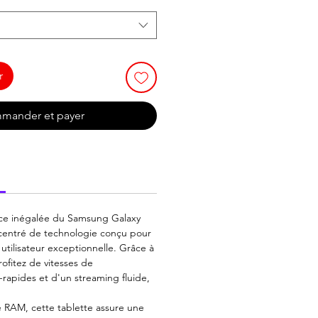
r
mander et payer
nce inégalée du Samsung Galaxy
centré de technologie conçu pour
 utilisateur exceptionnelle. Grâce à
rofitez de vitesses de
-rapides et d'un streaming fluide,
 RAM, cette tablette assure une