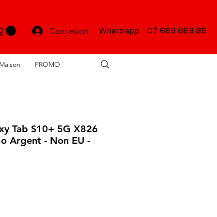
Connexion
Whatsapp 07 669 669 89
Maison
PROMO
xy Tab S10+ 5G X826
o Argent - Non EU -
rix