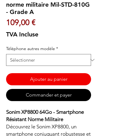
norme militaire Mil-STD-810G
- Grade A
Prix
109,00 €
TVA Incluse
Téléphone autres modèle
*
Ajouter au panier
Commander et payer
Sonim XP8800 64Go - Smartphone
Résistant Norme Militaire
Découvrez le Sonim XP8800, un
smartphone conjuguant robustesse et