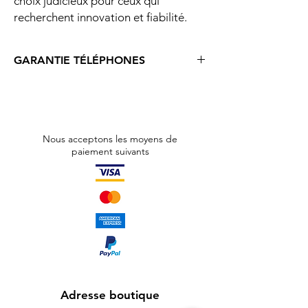
choix judicieux pour ceux qui
recherchent innovation et fiabilité.
GARANTIE TÉLÉPHONES
Téléphones d’occasion et reconditionnés :
Les téléphones bénéficient d’une garantie
de 6 mois contre les défauts et vices cachés.
Nous acceptons les moyens de
Cette garantie démarre à compter de la
paiement suivants
date d’achat du produit. La casse et
l’oxydation ne sont pas prises en charge par
cette garantie. Toute ouverture, tentative
d’ouverture, de réparation du téléphone
par vous même, un tiers ou tout autre
réparateur extérieur à nos services
entraîneront l’annulation de la garantie. Les
téléphones possèdent une pastille de
garantie, si cette pastille n’est pas présente
ou endommagée le produit ne pourra pas
Adresse boutique
être pris en charge dans le cadre de la