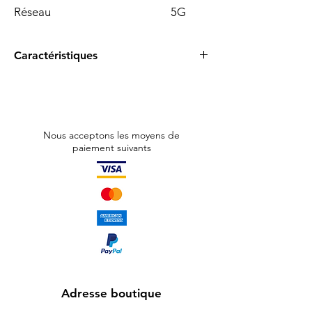
Réseau 5G
Caractéristiques
Caractéristiques Principales du Samsung
Galaxy Note 20 Ultra 5G 256 Go Noir -
Grade A
Découvrez l'excellence du Samsung Galaxy
Nous acceptons les moyens de
Note 20 Ultra 5G, conçu pour offrir une
paiement suivants
expérience mobile inégalée. Ce
smartphone haut de gamme intègre un
design élégant avec une finition en noir
mystique, accentuant son allure
sophistiquée.
Performance et Stockage :
Équipé d'un
processeur Exynos 990 et soutenu par 12 Go
de RAM, ce modèle garantit une fluidité
exceptionnelle, que ce soit pour le
multitâche ou les applications gourmandes
Adresse boutique
en ressources. Avec 256 Go de stockage