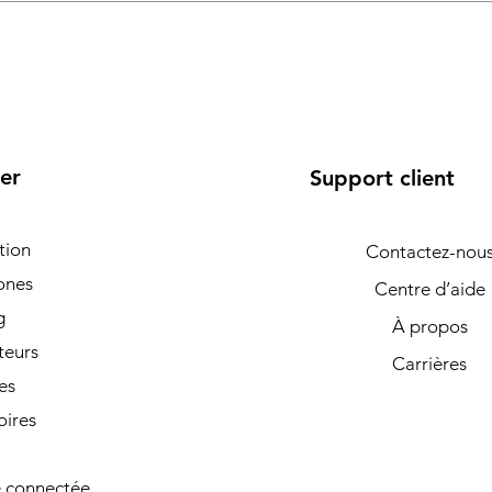
er
Support client
tion
Contactez-nou
ones
Centre d’aide
g
À propos
teurs
Carrières
es
oires
 connectée