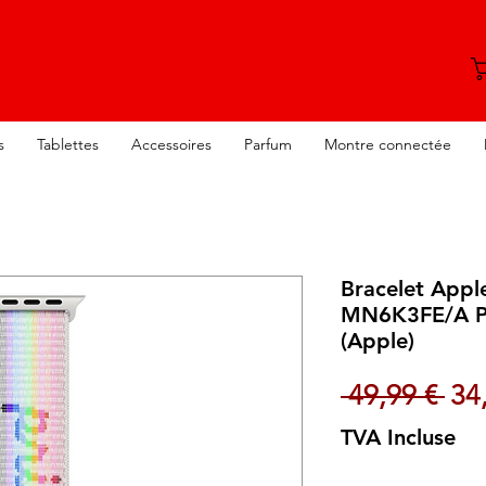
s
Tablettes
Accessoires
Parfum
Montre connectée
Bracelet App
MN6K3FE/A Pri
(Apple)
Pri
 49,99 € 
34
TVA Incluse