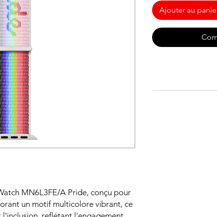
Ajouter au panie
Com
 Watch MN6L3FE/A Pride, conçu pour
ant un motif multicolore vibrant, ce
t l'inclusion, reflétant l'engagement