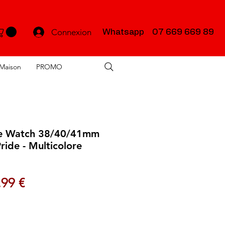
Connexion
Whatsapp 07 669 669 89
Maison
PROMO
le Watch 38/40/41mm
de - Multicolore
x original
Prix promotionnel
,99 €