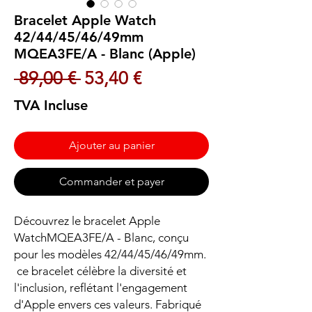
Bracelet Apple Watch
42/44/45/46/49mm
MQEA3FE/A - Blanc (Apple)
Prix original
Prix promotionnel
 89,00 € 
53,40 €
TVA Incluse
Ajouter au panier
Commander et payer
Découvrez le bracelet Apple
WatchMQEA3FE/A - Blanc, conçu
pour les modèles 42/44/45/46/49mm.
ce bracelet célèbre la diversité et
l'inclusion, reflétant l'engagement
d'Apple envers ces valeurs. Fabriqué