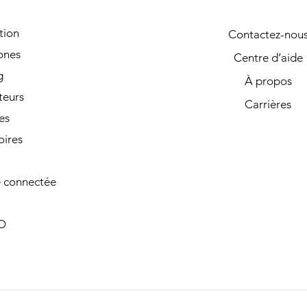
tion
Contactez-nou
ones
Centre d’aide
g
À propos
teurs
Carrières
es
oires
 connectée
O