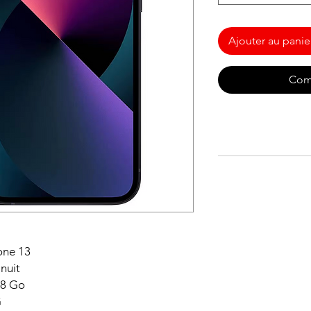
Ajouter au panie
Com
ne 13
it
 Go
G