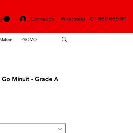
Connexion
Whatsapp 07 669 669 89
Maison
PROMO
 Go Minuit - Grade A
x