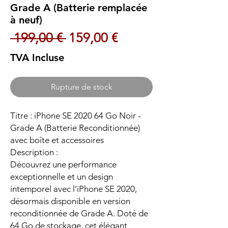
Grade A (Batterie remplacée
à neuf)
Prix original
Prix promotionnel
 199,00 € 
159,00 €
TVA Incluse
Rupture de stock
Titre : iPhone SE 2020 64 Go Noir -
Grade A (Batterie Reconditionnée)
avec boîte et accessoires
Description :
Découvrez une performance
exceptionnelle et un design
intemporel avec l’iPhone SE 2020,
désormais disponible en version
reconditionnée de Grade A. Doté de
64 Go de stockage, cet élégant