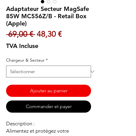
Adaptateur Secteur MagSafe
85W MC556Z/B - Retail Box
(Apple)
Prix original
Prix promotionnel
 69,00 € 
48,30 €
TVA Incluse
Chargeur & Secteur
*
Ajouter au panier
Commander et payer
Description :
Alimentez et protégez votre