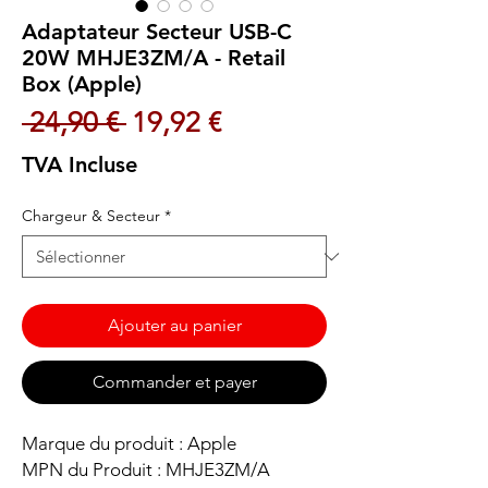
Adaptateur Secteur USB-C
20W MHJE3ZM/A - Retail
Box (Apple)
Prix original
Prix promotionnel
 24,90 € 
19,92 €
TVA Incluse
Chargeur & Secteur
*
Ajouter au panier
Commander et payer
Marque du produit : Apple
MPN du Produit : MHJE3ZM/A