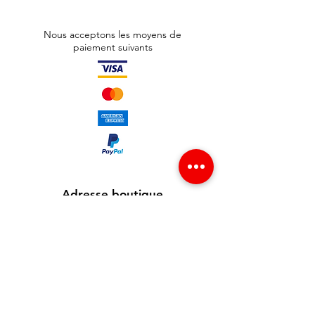
Nous acceptons les moyens de
paiement suivants
Adresse boutique
65 avenue Jean Jaurès
93300 Aubervilliers , France
info@redgsm.fr
01 48 39 37 23