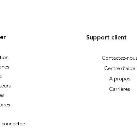
er
Support client
tion
Contactez-nou
ones
Centre d’aide
g
À propos
teurs
Carrières
es
oires
 connectée