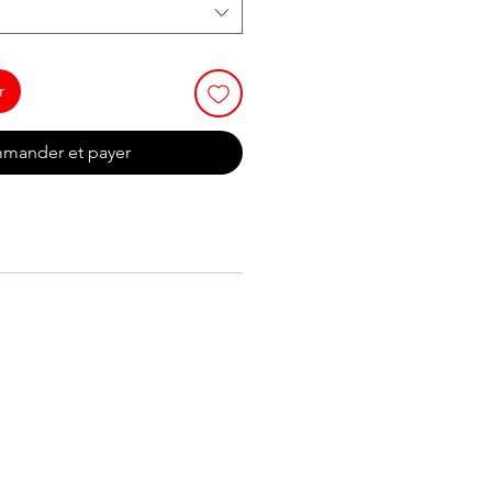
r
mander et payer