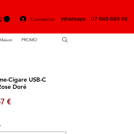
Connexion
Whatsapp 07 669 669 89
Maison
PROMO
me-Cigare USB-C
Rose Doré
x original
Prix promotionnel
57 €
*