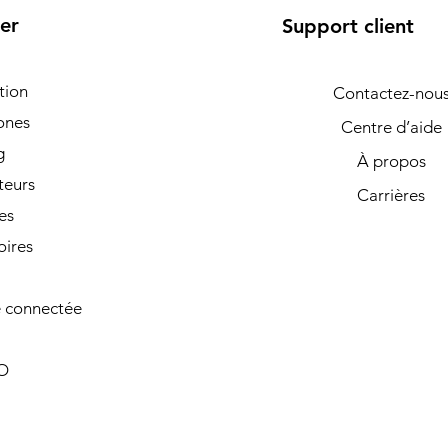
er
Support client
tion
Contactez-nou
ones
Centre d’aide
g
À propos
teurs
Carrières
es
oires
 connectée
O