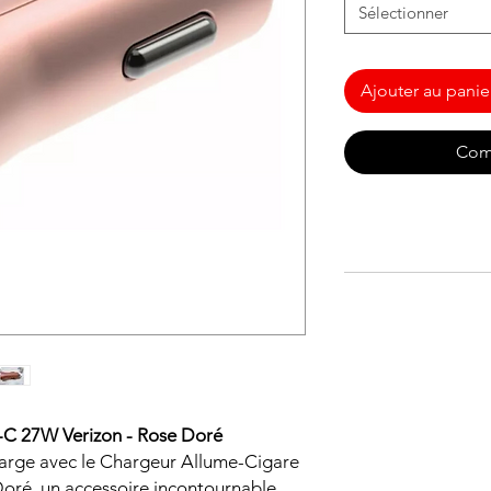
Sélectionner
Ajouter au panie
Com
C 27W Verizon - Rose Doré
harge avec le Chargeur Allume-Cigare
ré, un accessoire incontournable